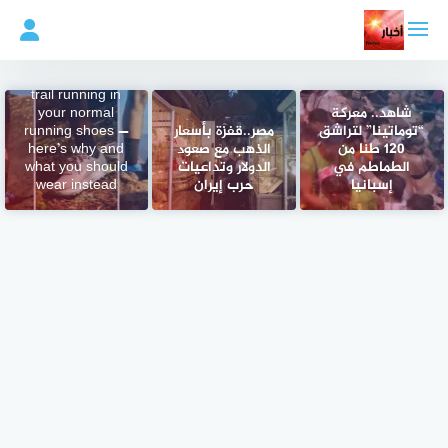
لتجاوز
لى
لمحتوى
You shouldn’t be
trail running in
شاهد.. معركة
your normal
“توماتينا” لتراشق
مصر..قفزة بأسعار
running shoes —
120 طنا من
الذهب مع صعود
here’s why and
الطماطم في
الدولار وتداعيات
what you should
إسبانيا
حرب إيران
wear instead