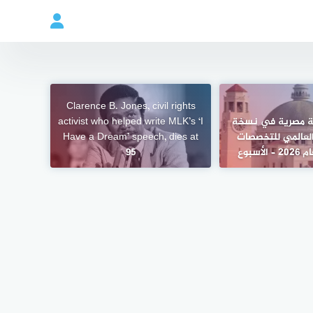
Clarence B. Jones, civil rights
2 جامعة مصرية في نسخة
activist who helped write MLK’s ‘I
نيف QS العالمي للتخصصات
Have a Dream’ speech, dies at
لأسبوع
95