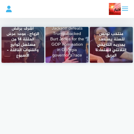
لتجاوز
لى
لمحتوى
Billionaire Rick
شهيرة تصدم
Jackson defeats
أشرف برفض
منتخب تونس
Trump-backed
الزواج.. موعد عرض
للسلة يستنجد
Burt Jones for the
الحلقة 14 من
بمدربه التاريخي
GOP nomination
مسلسل توابع
التلاتلي لاستعادة
in Georgia
والقنوات الناقلة –
البريق
governor’s race
الأسبوع