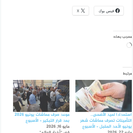
فيس بوك
X
معجب بهذه:
جاري
التحميل…
مرتبط
استعدادا لعيد الأضحى..
موعد صرف معاشات يونيو 2026
التأمينات تصرف معاشات شهر
بعد قرار التبكير – الأسبوع
يونيو الأحد المقبل – الأسبوع
مايو 16, 2026
مايو 22, 2026
في "أخبار العالم"