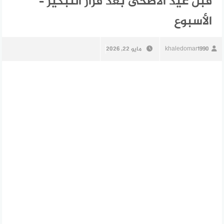
قبل عيد الأضحى بعد قرار التبكير –
الأسبوع
khaledomar1990
مايو 22, 2026