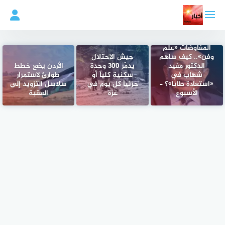
لتجاوز
لى
لمحتوى
المفاوضات «علم
وفن».. كيف ساهم
جيش الاحتلال
الدكتور مفيد
يدمّر 300 وحدة
الأردن يضع خطط
شهاب في
سكنية كلياً أو
طوارئ لاستمرار
«استعادة طابا»؟ –
جزئياً كل يوم في
سلاسل التزويد إلى
الأسبوع
غزة
العقبة