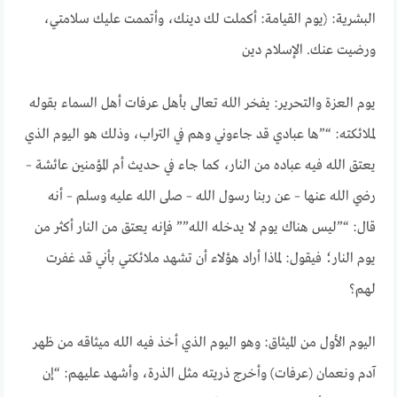
البشرية: ﴿يوم القيامة: أكملت لك دينك، وأتممت عليك سلامتي،
ورضيت عنك. الإسلام دين
يوم العزة والتحرير: يفخر الله تعالى بأهل عرفات أهل السماء بقوله
لملائكته: “”ها عبادي قد جاءوني وهم في التراب، وذلك هو اليوم الذي
يعتق الله فيه عباده من النار، كما جاء في حديث أم المؤمنين عائشة –
رضي الله عنها – عن ربنا رسول الله – صلى الله عليه وسلم – أنه
قال: “”ليس هناك يوم لا يدخله الله”” فإنه يعتق من النار أكثر من
يوم النار؛ فيقول: لماذا أراد هؤلاء أن تشهد ملائكتي بأني قد غفرت
لهم؟
اليوم الأول من الميثاق: وهو اليوم الذي أخذ فيه الله ميثاقه من ظهر
آدم ونعمان (عرفات) وأخرج ذريته مثل الذرة، وأشهد عليهم: “إن