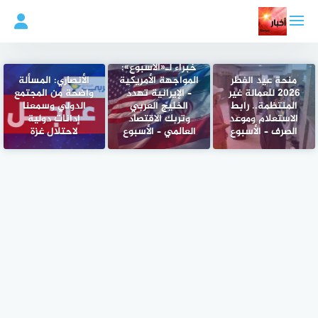
لتجاوز
لى
لمحتوى
خبراء لـ«الأسبوع»:
منحة عيد الفطر
المواجهة الأمريكية
الأنصاري: المسألة
2026 للعمالة غير
– الإيرانية تهدد
واضحة من المجتمع
المنتظمة.. رابط
الخليج العربي
الدولي وسمعنا
الاستعلام وموعد
وتربك الاقتصاد
إدانات دولية
الصرف – الأسبوع
العالمي – الأسبوع
لاحتلال غزة