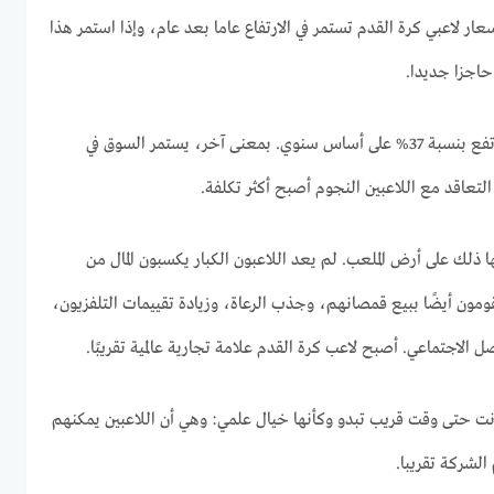
رير أن أسعار لاعبي كرة القدم تستمر في الارتفاع عاما بعد عام، وإذا استمر هذا
حاجزا جديدا.
ويظهر التقرير أن أسعار الصرف ترتفع بنسبة 37% على أساس سنوي. بمعنى آخر، يستمر السوق في
التعاقد مع اللاعبين النجوم أصبح أكثر تكلفة.
ذلك على أرض الملعب. لم يعد اللاعبون الكبار يكسبون المال من
مون أيضًا ببيع قمصانهم، وجذب الرعاة، وزيادة تقييمات التلفزيون،
 الاجتماعي. أصبح لاعب كرة القدم علامة تجارية عالمية تقريبًا.
نت حتى وقت قريب تبدو وكأنها خيال علمي: وهي أن اللاعبين يمكنهم
لشركة تقريبا.