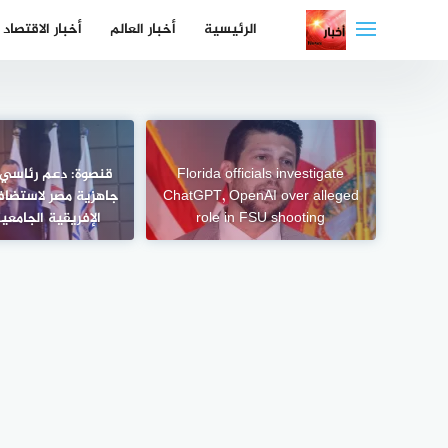
لتجاوز
الرئيسية
أخبار العالم
أخبار الاقتصاد
لى
لمحتوى
Florida officials investigate
قنصوة: دعم رئاسي 
ChatGPT, OpenAI over alleged
جاهزية مصر لاستضافة
role in FSU shooting
الإفريقية الجامعية