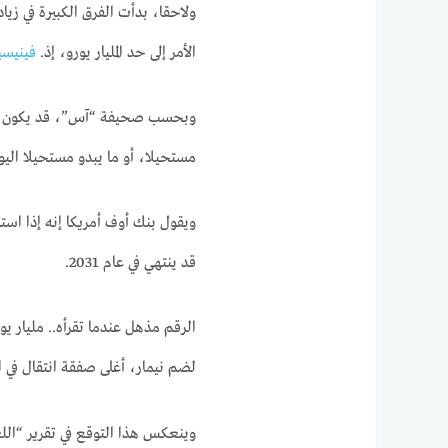
ولاحقا، بدأت الفرق الكبيرة في زي
الأمر إلى حد المليار يورو، إذ.
فينيسي
وبحسب صحيفة “آس”، قد يكون أما
مستحيلا، أو ما يبدو مستحيلا اليو
ويقول بنك أوف أمريكا إنه إذا استم
قد ينتهي في عام 2031.
الرقم مذهل عندما تقرأه.. مليار 
لضم نيمار، أغلى صفقة انتقال في ال
وينعكس هذا التوقع في تقرير “اللع