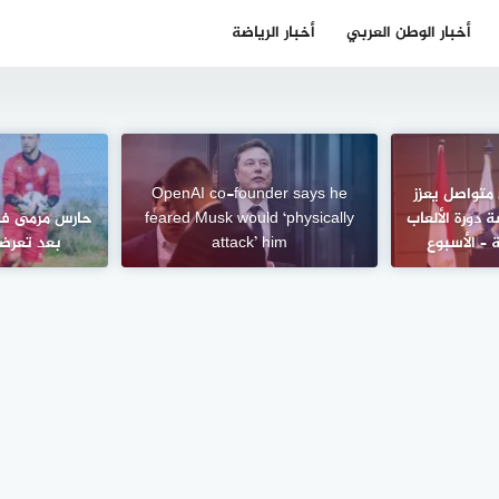
أخبار الوطن العربي
أخبار الرياضة
متواصل يعزز
OpenAI co-founder says he
 دورة الألعاب
feared Musk would ‘physically
حارس مرمى فر
 – الأسبوع
attack’ him
بعد تعرض