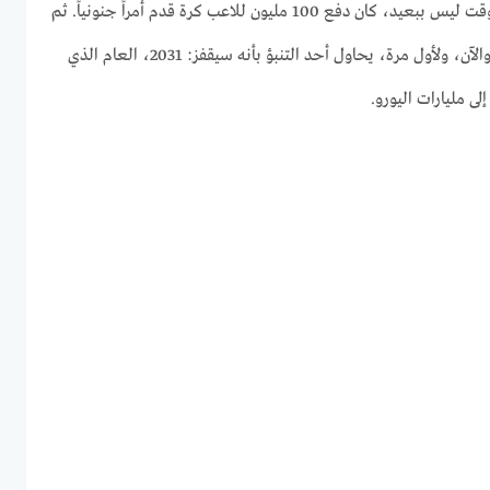
الكرة تتغير بسرعة لا تصدق. منذ وقت ليس ببعيد، كان دفع 100 مليون للاعب كرة قدم أمراً جنونياً. ثم
جاء نيمار وحطم كل التوقعات… والآن، ولأول مرة، يحاول أحد التنبؤ بأنه سيقفز: 2031، العام الذي
ى مليارات اليورو.