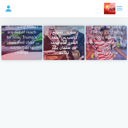
لتجاوز
لى
لمحتوى
Cheaper
borrowing costs
Golazo de Malik
Tillman y Estados
سوريا.. تصريح
are out of reach
Unidos aumenta
ترامب عن أحمد
for now. Trump’s
la ventaja sobre a
الشرع أمام محمد
new Fed chair
Bosnia y
بن سلمان يثير
wants that to
Herzegovina
تفاعلا
change