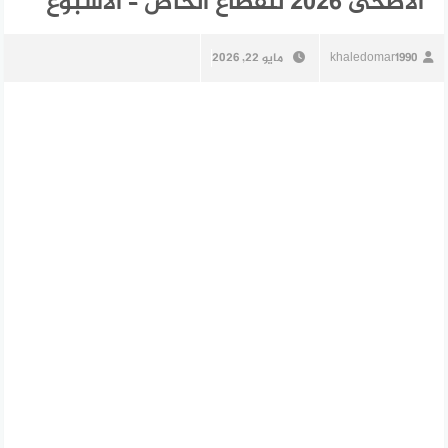
الأضحى 2026 للقطاع الخاص – الأسبوع
khaledomar1990
مايو 22, 2026