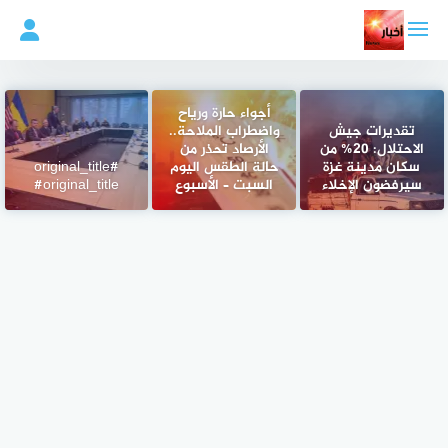
لتجاوز
لى
لمحتوى
أجواء حارة ورياح
تقديرات جيش
واضطراب الملاحة..
الاحتلال: 20% من
الأرصاد تحذر من
سكان مدينة غزة
حالة الطقس اليوم
#original_title
سيرفضون الإخلاء
السبت – الأسبوع
#original_title