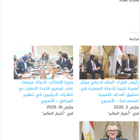
معجب بهذه:
مرتبط
رئيس الوزراء: البنك الدولي يمثل
وزيرة الإسكان: الدولة حريصة
أهمية كبيرة للدولة المصرية في
على توسيع قاعدة التعاون مع
تحقيق أهداف التنمية
الشركاء الدوليين في تطوير
المُستدامة – الأسبوع
المرافق – الأسبوع
مارس 3, 2026
مارس 18, 2026
في "أخبار العالم"
في "أخبار العالم"