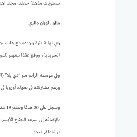
مستويات مذهلة جعلته محط اهتمام 
مالمو.. ثوران دائري
وفي نهاية فترة وجوده مع هلسينجبو
السويدية، ووقع عقدًا معهم للموسم المقبل 
وفي موسمه الرابع مع “دي بلا” (الب
ورغم مشاركته في بطولة أوروبا في ال
بالإضافة إلى سرعة الجناح الأيسر،
برشلونة, فيجو.