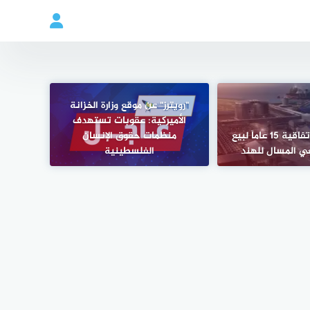
"رويترز" عن موقع وزارة الخزانة
الأميركية: عقوبات تستهدف
أدنوك توقع اتفاقية 15 عاماً لبيع
منظمات حقوق الإنسان
عي المسال للهند
الفلسطينية