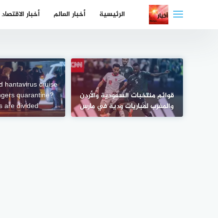
لتجاوز
الرئيسية
أخبار العالم
أخبار الاقتصاد
لى
لمحتوى
 hantavirus cruise
قوائم منتخبات السعودية والأردن
ngers quarantine?
والمغرب لمباريات ودية في مارس
s are divided