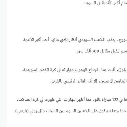
أكبر الأندية في السويد.
رج، جذب اللاعب السويدي أنظار نادي مالمو، أحد أكبر الأندية
مقابل 700 ألف يورو.
لوز)، أثبت هذا الجناح الموهوب مهاراته في كرة القدم السويدية،
عامين الماضيين، إلا أنه الفائز الرئيسي بالفريق.
وسجل علي 20 هدفا وصنع 19 هدفا في 132 مباراة لمالمو، مما أظهر المهارات التي طورها في كرة الصالات،
 مما جعله يتفوق على اللاعبين السويديين الشباب مثل روني (بارديي).