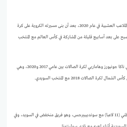
حقق علي قفزة إلى كرة القدم على الملاعب العشبية في عام 2020، بعد أن بنى مسيرته الكروية على كرة
وات فقط، أصبح على بعد أسابيع قليلة من المشاركة في كأس العالم مع المنتخب
لعب الفائز الأخير في مالمو مع ناديي ناكا جونيورز وهاماربي لكرة الصالات بين عامي 2017 و2020، وهي
لكرة الصالات 2018 مع المنتخب السويدي.
وظهر علي لأول مرة في المنتخب الوطني (11 لاعبا) مع سوندبيبيرجس، وهو فريق منخفض في السويد، وفي