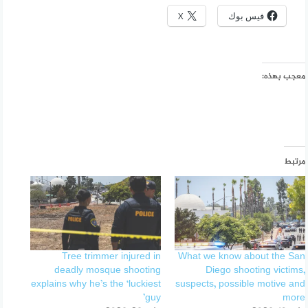
فيس بوك
X
معجب بهذه:
مرتبط
Tree trimmer injured in
What we know about the San
deadly mosque shooting
Diego shooting victims,
explains why he’s the ‘luckiest
suspects, possible motive and
guy’
more