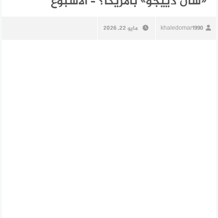
«سان دييجو» بأمريكا؟ – الأسبوع
khaledomar1990
مايو 22, 2026