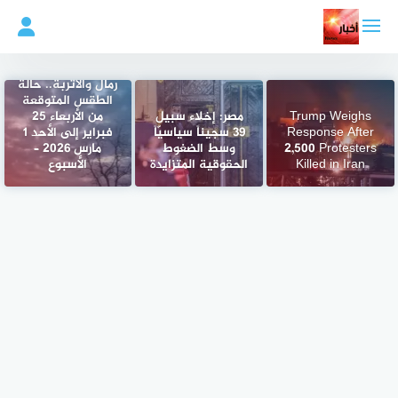
لتجاوز
لى
لمحتوى
رمال والأتربة.. حالة
الطقس المتوقعة
Trump Weighs
مصر: إخلاء سبيل
من الأربعاء 25
Response After
39 سجيناً سياسيّاً
فبراير إلى الأحد 1
2,500 Protesters
وسط الضغوط
مارس 2026 –
Killed in Iran
الحقوقية المتزايدة
الأسبوع