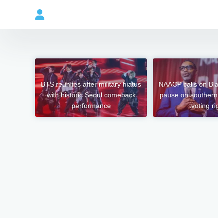
BTS reunites after military hiatus
NAACP calls on Bla
with historic Seoul comeback
pause on southern
performance
voting ri