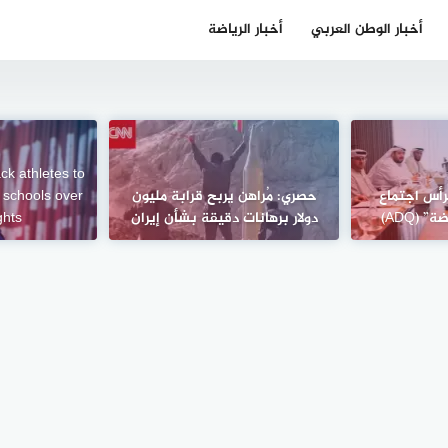
أخبار الوطن العربي
أخبار الرياضة
ck athletes to
رأس اجتماع
حصري: مُراهن يربح قرابة مليون
 schools over
 (ADQ)
دولار برهانات دقيقة بشأن إيران
ghts.