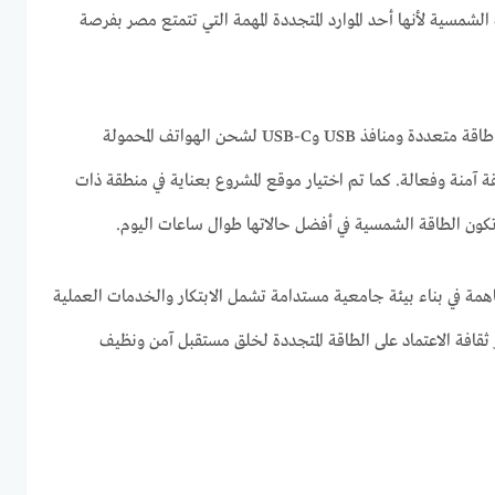
لشمسية لأنها أحد الموارد المتجددة المهمة التي تتمتع مصر بفرصة
ويتضمن المشروع أيضًا توفير منافذ طاقة متعددة ومنافذ USB وUSB-C لشحن الهواتف المحمولة
يقة آمنة وفعالة. كما تم اختيار موقع المشروع بعناية في منطقة ذات
كون الطاقة الشمسية في أفضل حالاتها طوال ساعات اليوم.
مة في بناء بيئة جامعية مستدامة تشمل الابتكار والخدمات العملية
ثقافة الاعتماد على الطاقة المتجددة لخلق مستقبل آمن ونظيف