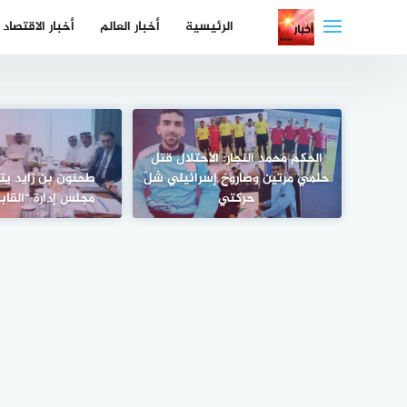
لتجاوز
الرئيسية
أخبار العالم
أخبار الاقتصاد
لى
لمحتوى
الحكم محمد النجار: الاحتلال قتل
حلمي مرتين وصاروخ إسرائيلي شلّ
طحنون بن زايد يت
حركتي
مجلس إدارة “القابضة”