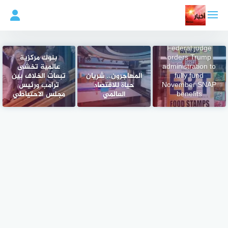
لتجاوز
لى
لمحتوى
Federal judge
orders Trump
بنوك مركزية
administration to
عالمية تخشى
fully fund
المهاجرون.. شريان
تبعات الخلاف بين
November SNAP
حياة للاقتصاد
ترامب ورئيس
benefits
العالمي
مجلس الاحتياطي