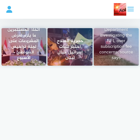
لتجاوز
لى
لمحتوى
Justice
وزير الري: ضرورة
Department
اتخاذ المستثمرين
investigating the
ما يلزم لعرض
NFL over
حصرية السلاح
المشروعات على
subscription fee
اختبار لنيّات
لجنة تراخيص
concerns, source
إسرائيل حيال
الشواطئ –
says
لبنان
الأسبوع