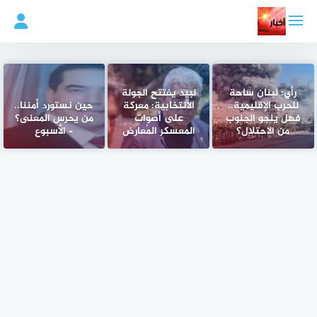
لتجاوز
لى
لمحتوى
رأي: لبنان ساحة
لبيد يفتتح الجولة
للحرب الإقليمية..
الانتخابية: معركة
حين نستورد أمننا..
فهل ينجو الجنوب
على أصوات
من يحرس المعنى؟
من الاحتلال؟
المعسكر المُعارض
– الأسبوع