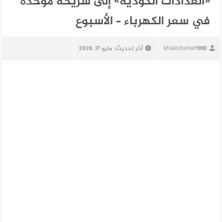
«العدادات الكودية» إلى شريحة موحدة
في سعر الكهرباء – الأسبوع
khaledomar1990
آخر تحديث:
مايو 17, 2026