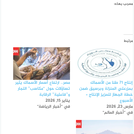
معجب بهذه:
مرتبط
إنتاج 71 طنا من الأسماك
مصر.. ارتفاع أسعار الأسماك يثير
بمزرعتي المنزلة وبرسيق ضمن
تساؤلات حول “مكاسب” التجار
خطة الجهاز لتعزيز الإنتاج –
و”فاعلية” الرقابة
الأسبوع
يناير 15, 2026
مارس 23, 2026
في "أخبار الرياضة"
في "أخبار العالم"