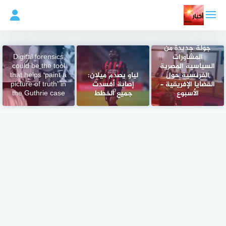
لتجاوز
لى
لمحتوى
جولة جديدة من
المشاورات
Digital forensics
السياسية المصرية
could be the tool
الفرنسية حول
لياو يصدم ميلان:
that helps ‘paint a
القضايا الإفريقية –
إصابة أفسدت
picture of truth’ in
الأسبوع
جميع الخطط
the Guthrie case