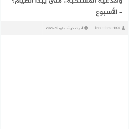
والأدعية المستحبة.. متى يبدأ الصيام؟
– الأسبوع
khaledomar1990
آخر تحديث:
مايو 16, 2026