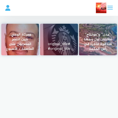
لتجاوز
لى
لمحتوى
“مدن” و”مونتاج”
معركة الوعي..
تطلقان أول وجهة
حين انتصر
فندقية فاخرة في
#original_title
المصريون على
رأس الحكمة
#original_title
العاصفة – الأسبوع