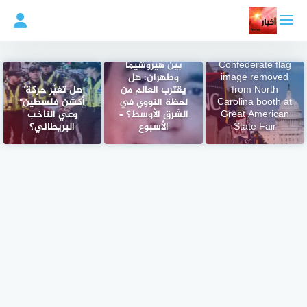
لتجاوز
لى
لمحتوى
Confederate flag
بين هيروشيما
image removed
وطهران: هل
from North
يقترب العالم من
هل تغيّر حركة"
Carolina booth at
لحظة النووي في
أكشن فلسطين"
Great American
الشرق الأوسط؟ –
وعي الناخب
State Fair
الأسبوع
البريطاني؟