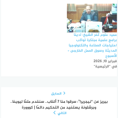
عميد علوم كفر الشيخ: لدينا
برامج علمية مبتكرة تواكب
احتياجات الصناعة والتكنولوجيا
الحديثة وسوق العمل الخارجى –
الأسبوع
فبراير 10, 2026
في "الرئيسية"
السابق
بيريز عن “نيجريرا”: سرقوا منا 7 ألقاب.. سنقدم ملفًا ليويفا..
وبرشلونة يستفيد من التحكيم دائمًا | كووورة
التالي