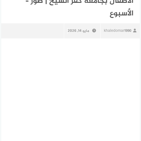
الأطفال بجامعة كفر الشيخ | صور –
الأسبوع
khaledomar1990
مايو 14, 2026