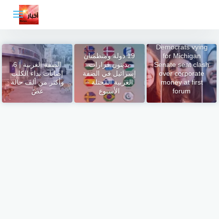
لتجاوز
لى
لمحتوى
Democrats vying
for Michigan
19 دولة ومنظمتان
Senate seat clash
يدينون قرارات
الضفة الغربية | 6
over corporate
إسرائيل في الضفة
إصابات بداء الكلب
money at first
الغربية المحتلة –
وأكثر من ألف حالة
forum
الأسبوع
عضّ