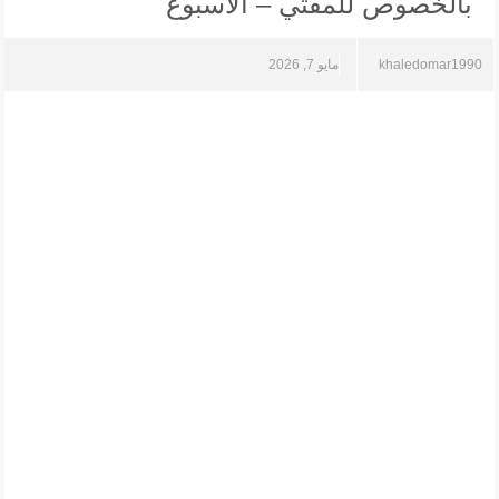
بالخصوص للمفتي – الأسبوع
khaledomar1990
مايو 7, 2026