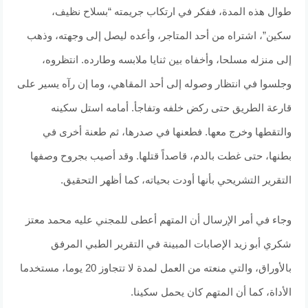
طوال هذه المدة، ففكر في ارتكاب جريمته “بسلاح نظيف،
سكين”، اشتراه من أحد المتاجر، وأعده ليصل إلى وجهته، وذهب
إلى منزله مسلحا، وأخفاه بين ثنايا ملابسه وطارده. انتظروه،
وجلسوا في انتظار وصوله إلى أحد المقاهي، وما إن رآه يسير على
قارعة الطريق حتى ركض خلفه وتفاجأ. أمامه استل سكينه
والتقطها وخرج معها. فطعنها في صدرها، ثم طعنة أخرى في
بطنها، حتى غطت بالدم، قاصداً قتلها. وقد أصيب بجروح وصفها
التقرير التشريحي بأنها أودت بحياته، كما أظهر التحقيق.
وجاء في أمر الإرسال أن المتهم أعطى للمجني عليه محمد معتز
شكري أبو زيد الإصابات المبينة في التقرير الطبي المرفق
بالأوراق، والتي منعته من العمل لمدة لا تتجاوز 20 يوما، مستخدما
الأداة، كما أن المتهم كان يحمل سكينا.