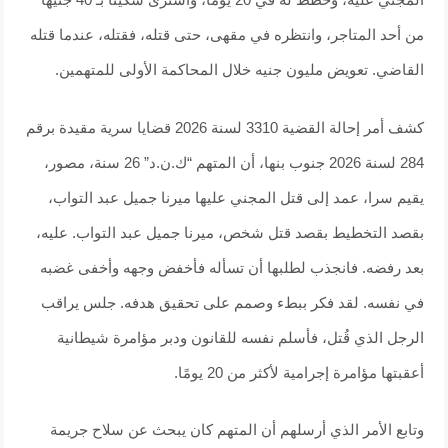
من أحد المتاجر، وانتظره في مقهى، حتى قتله، فقتله، عندما قتله
القاضي. تعويض مليون جنيه خلال المحاكمة الأولى للمتهمين.
كشف أمر إحالة القضية 3310 لسنة 2026 قضايا سرية مقيدة برقم
284 لسنة 2026 جنوب بنها، أن المتهم “ك.ن.د” 26 سنة، مصور،
يقيم سرا، عمد إلى قتل المجني عليها ميرنا جميل عبد التواب،
بقصد التخطيط بقصد قتل شخص، ميرنا جميل عبد التواب. عليه،
بعد رفضه. فانجذب لطلبها أن تسأله فأخفض وجهه وأخفى غضبه
في نفسه. لقد فكر ببطء وصمم على تحقيق هدفه. جلس يراقب
الرجل الذي قُتل، فأسلم نفسه للقانون ودبر مؤامرة شيطانية
أعقبتها مؤامرة إجرامية لأكثر من 20 يومًا.
وتابع الأمر الذي أرسلهم أن المتهم كان يبحث عن سلاح جريمة