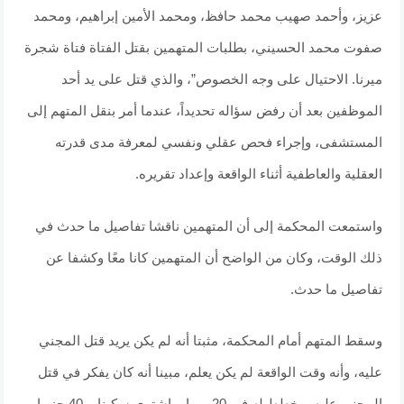
عزيز، وأحمد صهيب محمد حافظ، ومحمد الأمين إبراهيم، ومحمد
صفوت محمد الحسيني، بطلبات المتهمين بقتل الفتاة فتاة شجرة
ميرنا. الاحتيال على وجه الخصوص”، والذي قتل على يد أحد
الموظفين بعد أن رفض سؤاله تحديداً، عندما أمر بنقل المتهم إلى
المستشفى، وإجراء فحص عقلي ونفسي لمعرفة مدى قدرته
العقلية والعاطفية أثناء الواقعة وإعداد تقريره.
واستمعت المحكمة إلى أن المتهمين ناقشا تفاصيل ما حدث في
ذلك الوقت، وكان من الواضح أن المتهمين كانا معًا وكشفا عن
تفاصيل ما حدث.
وسقط المتهم أمام المحكمة، مثبتا أنه لم يكن يريد قتل المجني
عليه، وأنه وقت الواقعة لم يكن يعلم، مبينا أنه كان يفكر في قتل
المجني عليه، وخطط له في 20 يوما، واشترى سكينا بـ 40 جنيها