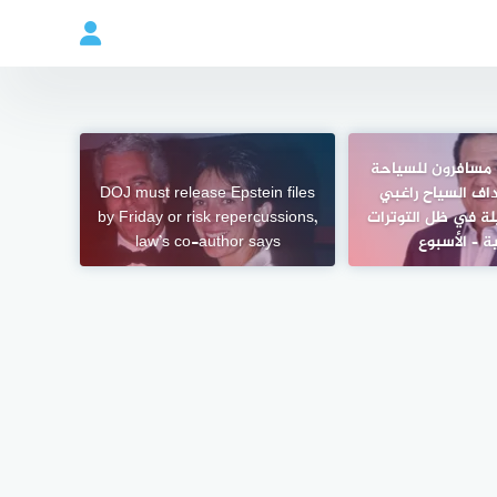
مسافرون للسياحة
اف السياح راغبي
DOJ must release Epstein files
يلة في ظل التوترات
by Friday or risk repercussions,
ية – الأسبوع
law’s co-author says