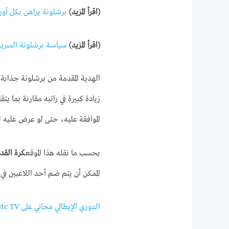
(اقرأ المزيد)
برشلونة يراهن بكل أو
(اقرأ المزيد)
سياسة برشلونة السرية
الهدية المقدمة من برشلونة جذابة
زيادة كبيرة في راتبه مقارنة بما ي
الموافقة عليه، حتى لو عرض عليه 
بحسب ما نقله هذا الموقع
كرة القدم
الممكن أن يتم ضم أحد اللاعبين في ا
الدوري الإيطالي مجاني على stc TV لعملاء بيتي فايبر ومفوتر 4 وماكس وبرو 4 وباقة 5