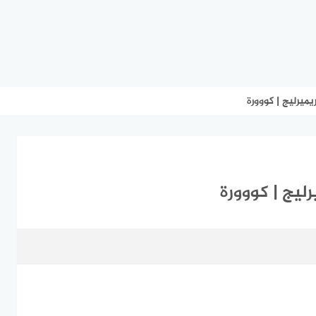
ميرليج | كووورة
ليج | كووورة