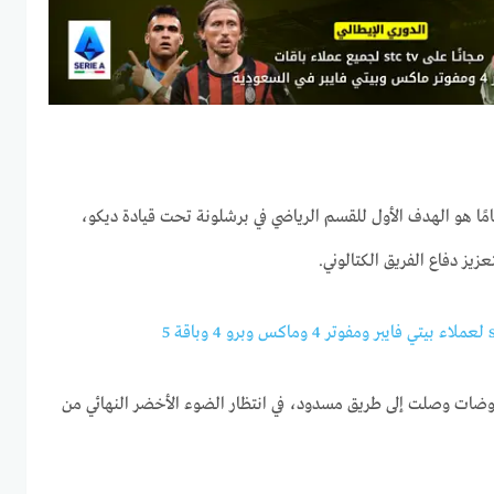
ن المدافع البالغ من العمر 26 عامًا هو الهدف الأول للقسم الرياضي في برشلونة تحت قيادة ديكو،
زيز دفاع الفريق الكتالوني.
مفاوضات وصلت إلى طريق مسدود، في انتظار الضوء الأخضر النهائي من