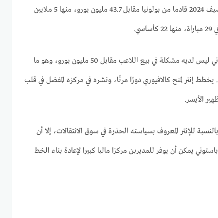
وتعاقد أرسنال مع كالافيوري في صيف 2024 قادما من بولونيا مقابل 43.7 مليون يورو، منها 5 ملايين
سي.
وبحسب التقارير، فإن النادي اللندني ليس لديه مشكلة في بيع اللاعب مقابل 50 مليون يورو، وهو ما
طط إنتر لمنح كالافيوري دورًا مرنًا، ونشره في مركزه المفضل في قلب
هير الأيسر.
نسبة للإنتر المعروف بسياسته الحذرة في سوق الانتقالات، إلا أن
استوني يمكن أن يوفر للمديرين مركزا ماليا كبيرا لإعادة بناء الخط