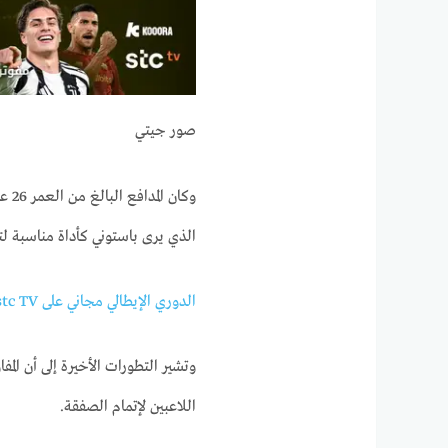
صور جيتي
وكا
الذي يرى باستوني كأداة مناسبة لتع
الدوري الإيطالي مجاني على stc TV لعملاء بيتي فايبر ومفوتر 4 وماكس وبرو 4 وباقة 5
وتشير التطورات الأخيرة إلى أن ال
اللاعبين لإتمام الصفقة.