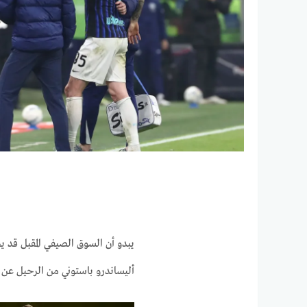
يبدو أن السوق الصيفي المقبل قد يحد
أليساندرو باستوني من الرحيل عن جوزيبي مياتزا إلى برشلونة، 