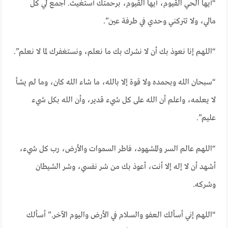
“أيها الحي القيوم، أيها القيوم، برحمتك أستغيث. اجمع لي كل
مالي، ولا تتركني وحدي في طرفة عين”.
“اللهم إنا نعوذ بك أن لا نشرك بك ما نعلم، ونستغفرك لما لا نعلم”.
“سبحان الله وبحمده ولا قوة إلا بالله، ما شاء الله كان، وما لم يشأ
لا يعلمه، واعلم أن الله على كل شيء قدير، وأن الله بكل شيء
عليم”.
“اللهم عالم السر والمشهود، فاطر السموات والأرض، رب كل شيء،
أشهد أن لا إله إلا أنت، أعوذ بك من شر نفسي، وشر الشيطان
وشركه.
“اللهم إني أسألك العفو والسلام في الأرض واليوم الآخر.” أسألك