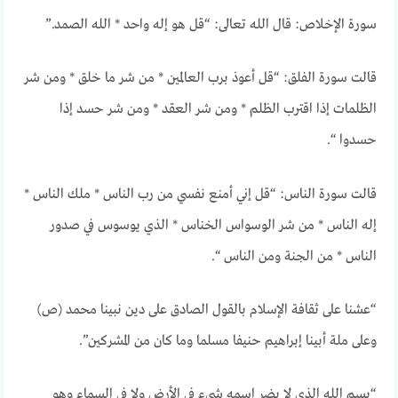
سورة الإخلاص: قال الله تعالى: “قل هو إله واحد * الله الصمد.”
قالت سورة الفلق: “قل أعوذ برب العالمين * من شر ما خلق * ومن شر
الظلمات إذا اقترب الظلم * ومن شر العقد * ومن شر حسد إذا
حسدوا “.
قالت سورة الناس: “قل إني أمنع نفسي من رب الناس * ملك الناس *
إله الناس * من شر الوسواس الخناس * الذي يوسوس في صدور
الناس * من الجنة ومن الناس “.
“عشنا على ثقافة الإسلام بالقول الصادق على دين نبينا محمد (ص)
وعلى ملة أبينا إبراهيم حنيفا مسلما وما كان من المشركين”.
“بسم الله الذي لا يضر اسمه شيء في الأرض ولا في السماء وهو