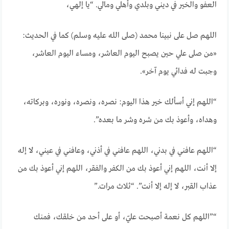
العفو والخير في ديني وبلدي وأهلي ومالي. “يا إلهي،
اللهم صل على نبينا محمد (صلى الله عليه وسلم) كما في الحديث:
«من صلى علي حين يصبح اليوم العاشر، ومساء اليوم العاشر،
وجبت له فدائي يوم آخر».
“اللهم إني أسألك خير هذا اليوم: نصره، ونصره، ونوره، وبركاته،
وهداه، وأعوذ بك من شره وشر ما بعده”.
“اللهم عافني في بدني، اللهم عافني في أذني، وعافني في عيني، لا إله
إلا أنت، اللهم إني أعوذ بك من الكفر والفقر، اللهم إني أعوذ بك من
عذاب القبر، لا إله إلا أنت”. “ثلاث مرات.”
“”اللهم كل نعمة أصبحت عليّ، أو على أحد من خلقك، فمنك