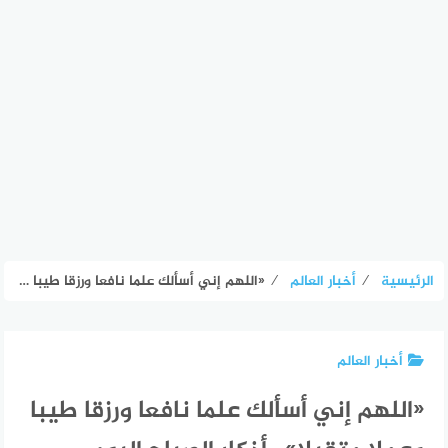
الرئيسية
⁄
أخبار العالم
⁄
«اللهم إني أسألك علما نافعا ورزقا طيبا وعملا متقبلا».. أذكار الصباح اليوم «رددها الآن» – الأسبوع
أخبار العالم
«اللهم إني أسألك علما نافعا ورزقا طيبا