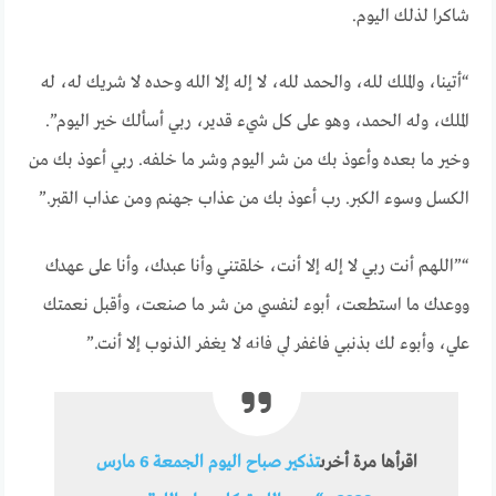
شاكرا لذلك اليوم.
“أتينا، والملك لله، والحمد لله، لا إله إلا الله وحده لا شريك له، له
الملك، وله الحمد، وهو على كل شيء قدير، ربي أسألك خير اليوم”.
وخير ما بعده وأعوذ بك من شر اليوم وشر ما خلفه. ربي أعوذ بك من
الكسل وسوء الكبر. رب أعوذ بك من عذاب جهنم ومن عذاب القبر.”
“”اللهم أنت ربي لا إله إلا أنت، خلقتني وأنا عبدك، وأنا على عهدك
ووعدك ما استطعت، أبوء لنفسي من شر ما صنعت، وأقبل نعمتك
علي، وأبوء لك بذنبي فاغفر لي فإنه لا يغفر الذنوب إلا أنت.”
اقرأها مرة أخرى
تذكير صباح اليوم الجمعة 6 مارس