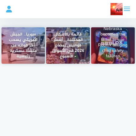
لتجاوز
لى
لمحتوى
Nebraska
becomes the
قائمة بالأشكال
سوريا.. الجيش
latest to sue
المختلفة.. أسعار
الأمريكي يسحب
Roblox alleging
فوانيس رمضان
آخر قواته من
child safety
2026 في الأسواق
منشأة عسكرية
failures
– الأسبوع
رئيسية