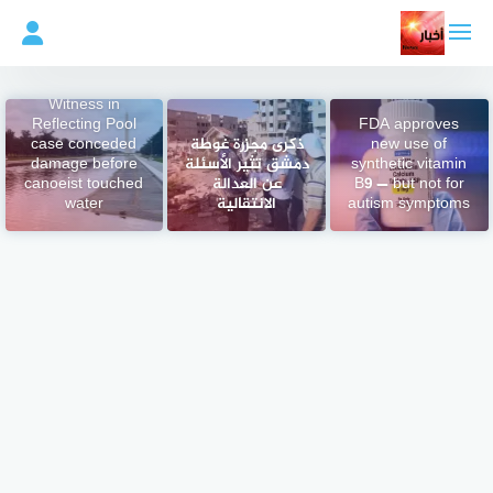
لتجاوز
لى
لمحتوى
Witness in
Reflecting Pool
FDA approves
new use of
ذكرى مجزرة غوطة
case conceded
synthetic vitamin
دمشق تثير الأسئلة
damage before
B9 — but not for
عن العدالة
canoeist touched
autism symptoms
الانتقالية
water