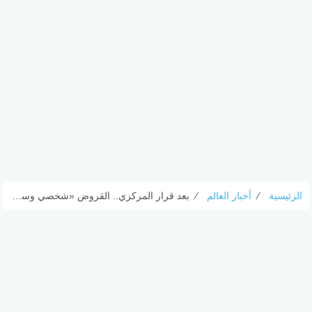
الرئيسية
⁄
أخبار العالم
⁄
بعد قرار المركزي.. القروض «شخصي وسيارة» على طاولة اجتماعات تخفيض الفائدة بالبنوك – الأسبوع