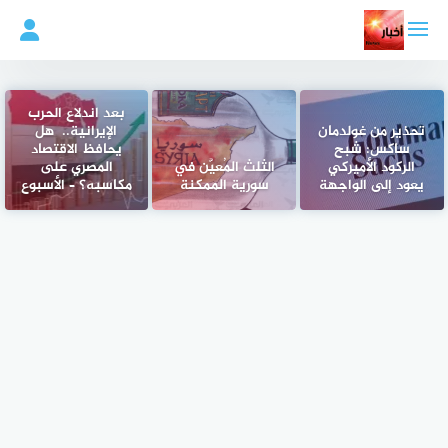
لتجاوز
لى
لمحتوى
بعد اندلاع الحرب
تحذير من غولدمان
الإيرانية.. ‏ هل
ساكس: شبح
يحافظ الاقتصاد
الركود الأميركي
الثلث المُعيَّن في
المصري على
يعود إلى الواجهة
سورية الممكنة
مكاسبه؟ – الأسبوع