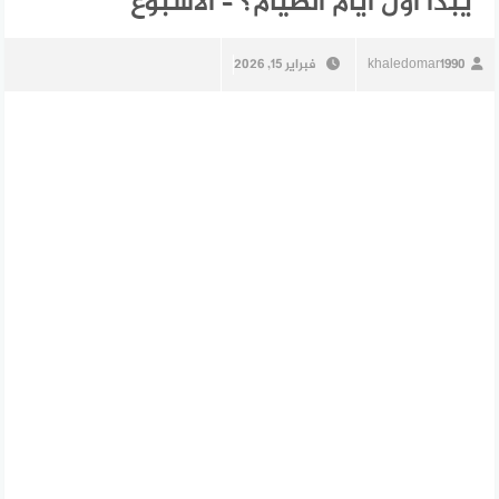
يبدأ أول أيام الصيام؟ – الأسبوع
khaledomar1990
فبراير 15, 2026