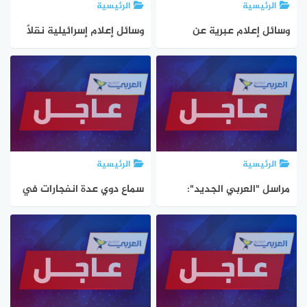
الرئيسية
الرئيسية
وسائل إعلام عبرية عن
وسائل إعلام إسرائيلية نقلاً
مسؤول إسرائيلي كبير:
عن مسؤول إسرائيلي كبير:
الهجوم استهدف كل قيادة
هاجمنا قيادة حماس في قطر
حماس في الخارج بما في
بمن فيهم خليل الحية
ذلك خالد مشعل وخليل
وجبارين وننتظر النتائج
الحية وزاهر جبارين
الرئيسية
الرئيسية
مراسل "العربي الجديد":
سماع دوي عدة انفجارات في
الجيش الإسرائيلي يعلن
العاصمة القطرية الدوحة
رسميا شن غارات في الدوحة
وتصاعد أعمدة دخان