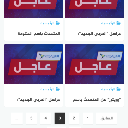
حمص واللاذقية
الرئيسية
الرئيسية
مراسل "العربي الجديد":
المتحدث باسم الحكومة
تحليق مكثف لطائرات
البريطانية: بريطانيا ورئيس
الاستطلاع الإسرائيلية في
السلطة الفلسطينية متفقان
أجواء حمص والساحل السوري
على أنه لن يكون هناك دور
لحماس في حكم فلسطين
مستقبلا
الرئيسية
الرئيسية
"رويترز" عن المتحدث باسم
مراسل "العربي الجديد":
الحكومة البريطانية: ستارمر
غارات إسرائيلية تستهدف
تعدد
السابق
1
2
3
4
5
…
استقبل رئيس السلطة
كتيبة الدفاع الجوي في
صفحات