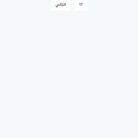
الفلسطينية محمود عباس
منطقة شنشار جنوب حمص
المقالات
17
التالي
في داونينغ ستريت هذا
المساء