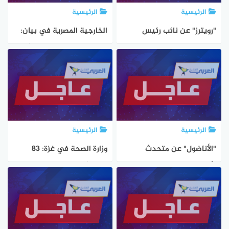
الرئيسية
الرئيسية
"رويترز" عن نائب رئيس
الخارجية المصرية في بيان:
الوزراء الروسي نوفاك في
السد الإثيوبي يظل إجراءً
دمشق: نحن هنا لفتح صفحة
أحادياً مخالفاً للقانون
جديدة في علاقاتنا
والأعراف الدولية
الرئيسية
الرئيسية
"الأناضول" عن متحدث
وزارة الصحة في غزة: 83
"أسطول الصمود": ملف حادث
شهيداً و223 إصابة جديدة
السفينة الإسبانية بيد
وصلوا إلى المستشفيات
السلطات الأمنية التونسية
خلال الـ 24 ساعة الماضية
وننتظر نتائج تحقيقاتها