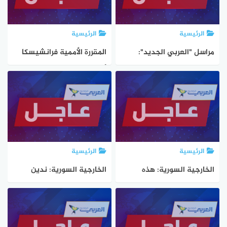
تمهيداً لقصفها
الرئيسية
الرئيسية
مراسل "العربي الجديد":
المقررة الأممية فرانشيسكا
جيش الاحتلال يوجه إنذار
ألبانيز: هجوم بطائرة مسيرة
إخلاء لجميع سكان مدينة غزة
على ما يبدو على قارب
والمتواجدين في كل أحيائها
رئيسي بأسطول الصمود في
ميناء بتونس
الرئيسية
الرئيسية
الخارجية السورية: هذه
الخارجية السورية: ندين
الاعتداءات خرق صارخ لسارة
بشدة العدوان الجوي
سورية وتهديد مباشر لأمنها
للاحتلال الإسرائيلي على
واستقرارها الإقليمي
عدة مواقع في محافظتي