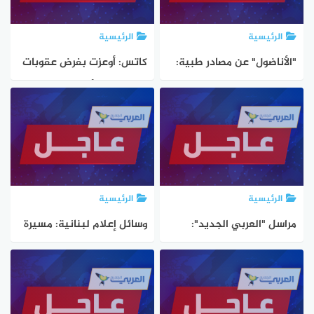
الرئيسية
الرئيسية
"الأناضول" عن مصادر طبية:
كاتس: أوعزت بفرض عقوبات
الجيش الإسرائيلي يقتل 5
مدنية على أقارب منفذي
فلسطينيين من منتظري
الهجوم الذي وقع مساء أمس
المساعدات بإطلاق نار جنوب
في القدس وعلى سكان
غرب خانيونس جنوبي قطاع
القرى التي ينتميان إليها
غزة
الرئيسية
الرئيسية
مراسل "العربي الجديد":
وسائل إعلام لبنانية: مسيرة
جيش الاحتلال ينذر بإخلاء
إسرائيلية تستهدف سيارة
عدد من العمارات السكنية
في منطقة بين برجا والجية
والمنازل في مدينة غزة
بمحافظة جبل لبنان