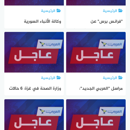
الرئيسية
الرئيسية
"فرانس برس" عن
وكالة الأنباء السورية
زيلينسكي: 20 شخصاً قتيلاً
الرسمية: وصول وفد روسي
على الأقل في ضربة روسية
برئاسة نائب رئيس حكومة
على شرق أوكرانيا
روسيا الاتحادية ألكسندر
نوفاك إلى مطار دمشق
الدولي
الرئيسية
الرئيسية
مراسل "العربي الجديد":
وزارة الصحة في غزة: 6 حالات
توجيهات رئاسية في مصر
وفاة نتيجة المجاعة وسوء
بالإفراج عن الناشط علاء عبد
التغذية خلال الـ24 ساعة
الفتاح وآخرين
الماضية