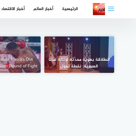
لتجاوز
الرئيسية
أخبار العالم
أخبار الاقتصاد
لى
لمحتوى
انطلاقة بهوية محدَّثة لوكالة سانا
oshua Knocks Out
السورية: نقطة تحوّل
Sixth Round of Fight