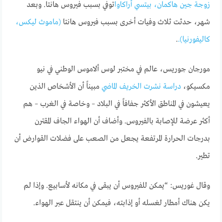
زوجة جين هاكمان، بيتسي أراكاوا
توفي بسبب فيروس هانتا. وبعد
شهر، حدثت ثلاث وفيات أخرى بسبب فيروس هانتا
(ماموث ليكس،
كاليفورنيا).
.
مورجان جوريس، عالم في مختبر لوس ألاموس الوطني في نيو
مكسيكو،
دراسة نشرت الخريف الماضي
مبيناً أن الأشخاص الذين
يعيشون في المناطق الأكثر جفافاً في البلاد – وخاصة في الغرب – هم
أكثر عرضة للإصابة بالفيروس. وأضاف أن الهواء الجاف المقترن
بدرجات الحرارة المرتفعة يجعل من الصعب على فضلات القوارض أن
تطير.
وقال غوريس: “يمكن للفيروس أن يبقى في مكانه لأسابيع. وإذا لم
يكن هناك أمطار لغسله أو إذابته، فيمكن أن ينتقل عبر الهواء.