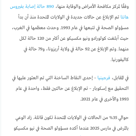
وفقًا لمركز ﻣﻜﺎﻓﺤﺔ اﻷﻣﺮاض واﻟﻮﻗﺎﻳﺔ ﻣﻨﻬﺎ،
890 حالة إصابة بفيروس
هانتا
تم الإبلاغ عن حالات جديدة في الولايات المتحدة منذ أن بدأ
مسؤولو الصحة في تتبعها في عام 1993. وحدث معظمها في الغرب،
حيث أبلغت كولورادو ونيو مكسيكو عن أكثر من 120 حالة لكل
منهما. وتم الإبلاغ عن 92 حالة في ولاية أريزونا، و79 حالة في
كاليفورنيا.
في المقابل،
فرجينيا
– إحدى النقاط الساخنة التي تم العثور عليها في
التحقيق مع إسكوبار – تم الإبلاغ عن حالتين فقط، واحدة في عام
1993 والأخرى في عام 2021.
حوالي 35% من الحالات في الولايات المتحدة تكون قاتلة. زاد الوعي
بالمرض في مارس 2025 عندما أكده مسؤولو الصحة في نيو مكسيكو