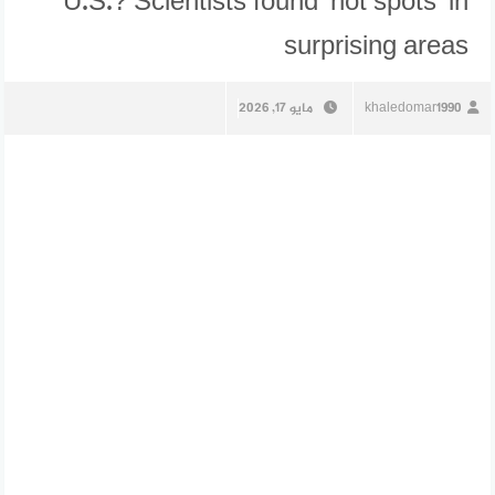
U.S.? Scientists found ‘hot spots’ in
surprising areas
khaledomar1990
مايو 17, 2026