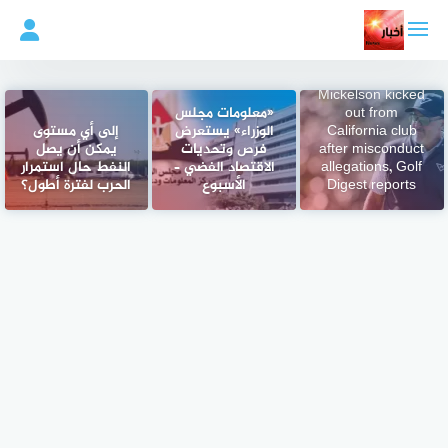
لتجاوز
لى
لمحتوى
Golf legend Phil
Mickelson kicked
out from
«معلومات مجلس
California club
الوزراء» يستعرض
إلى أي مستوى
after misconduct
فرص وتحديات
يمكن أن يصل
allegations, Golf
الاقتصاد الفضي –
النفط حال استمرار
Digest reports
الأسبوع
الحرب لفترة أطول؟