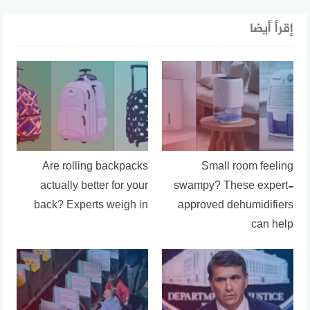
إقرأ أيضا
Are rolling backpacks
Small room feeling
actually better for your
swampy? These expert-
back? Experts weigh in
approved dehumidifiers
can help