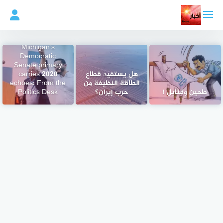
لتجاوز
لى
لمحتوى
Michigan’s
Democratic
Senate primary
هل يستفيد قطاع
carries 2020
الطاقة النظيفة من
echoes: From the
طحين وقنابل !
حرب إيران؟
Politics Desk