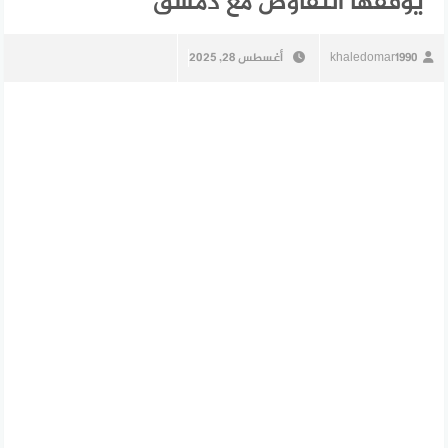
يوقفها التفاوض مع دمشق
khaledomar1990
أغسطس 28, 2025